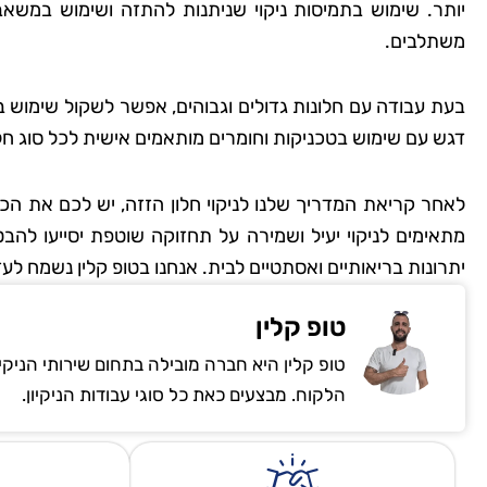
יותר. שימוש בתמיסות ניקוי שניתנות להתזה ושימוש במשאבו
משתלבים.
שמרית
בעת עבודה עם חלונות גדולים וגבוהים, אפשר לשקול שימוש ב
רמת
דגש עם שימוש בטכניקות וחומרים מותאמים אישית לכל סוג חלו
"אני כל כך שמחה שמצ
לאחר קריאת המדריך שלנו לניקוי חלון הזזה, יש לכם את הכ
קלין! הבית שלי מעולם
מתאימים לניקוי יעיל ושמירה על תחזוקה שוטפת יסייעו להב
כך נקי ומטופח. הם 
יתרונות בריאותיים ואסתטיים לבית. אנחנו בטופ קלין נשמח לעז
הפרטים הקטנים, וג
להשתמש בחומרים יד
טופ קלין
לסביבה. השירות הי
טופ קלין היא חברה מובילה בתחום שירותי הניקי
והמחיר היה הוגן. אין 
הלקוח. מבצעים כאת כל סוגי עבודות הניקיון.
להשתמש בשירותי