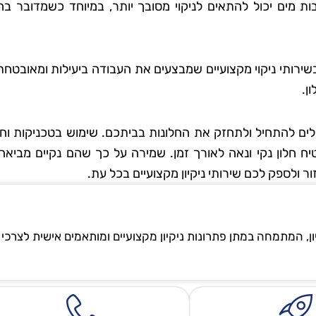
ת מים יכול להתאים לניקוי מסובך יותר, במיוחד כשמדובר בחל
 סבג
רועי בן-דוד
שירותי ניקוי מקצועיים שמבצעים את העבודה ביעילות ומאובטחת
 גן
בת ים
ן.
אתי את טופ
"החלטתי לנסות את טופ קלין אחר
לים להתחיל ולתחזק את החלונות בביתכם. שימוש בטכניקות וחו
 לא היה כל
ששמעתי עליהם המלצות טובות,
טיח חלון נקי ונאה לאורך זמן. שמירה על כך שהם נקיים מביא
דאגו לכל
ולא התאכזבתי. הצוות הגיע בזמן
ור ולספק לכם שירותי ניקיון מקצועיים בכל עת.
ם הקפידו
היה מאוד מקצועי והשאיר את הב
ידותיים
נקי ומסודר בדיוק כמו שציפיתי.
ה נהדר,
בהחלט אשתמש בשירותים שלה
ון, המתמחה במתן פתרונות ניקיון מקצועיים ומותאמים אישית לצרכי
ספק שאמשיך
שוב בעתיד!"
הם."