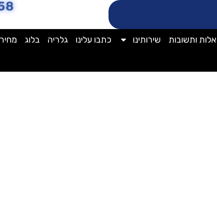
58
לות ותשובות
שירותינו
כתבו עלינו
גלריה
בלוג
מחירו
פוליש לטרצו