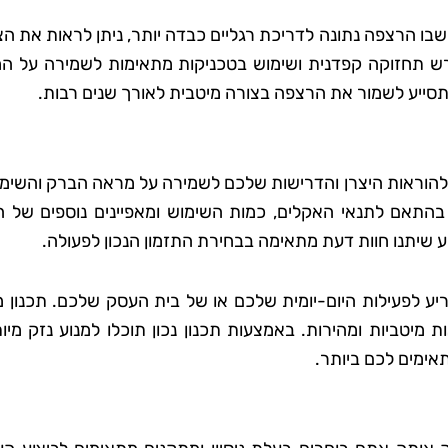
שבו הרצפה נתונה לדריכת רגליים כבדה יותר, ניתן לראות את ה
רש תחזוקה קפדנית ושימוש בטכניקות מתאימות לשמירה על ה
 סבג
רועי בן-דוד
 תסייע לשמור את הרצפה בצורה מיטבית לאורך שנים רבות.
 גן
בת ים
אתי את טופ
"החלטתי לנסות את טופ קלין אחר
 להוראות היצרן והדרישות שלכם לשמירה על מראה הברק והשימו
 לא היה כל
ששמעתי עליהם המלצות טובות,
 בהתאם לתנאי האקלים, כמות השימוש ומאפיינים נוספים של 
דאגו לכל
ולא התאכזבתי. הצוות הגיע בזמן
וע שיתנו חוות דעת מתאימה בבחירת התזמון הנכון לפעולה.
ם הקפידו
היה מאוד מקצועי והשאיר את הב
ידותיים
נקי ומסודר בדיוק כמו שציפיתי.
יע לפעילות היום-יומית שלכם או של בית העסק שלכם. תכנון 
ה נהדר,
בהחלט אשתמש בשירותים שלה
מיטביות ומהירות. באמצעות תכנון נכון תוכלו למנוע נזק מיו
ספק שאמשיך
שוב בעתיד!"
אימים לכם ביותר.
הם."