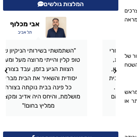
המלצות גולשים
צרכים
מראה
אבי מכלוף
תל אביב
י
"השתמשתי בשירותי הניקיון של
ר של
טופ קלין והייתי מרוצה מעל ומעבר.
השטח
,
הצוות הגיע בזמן, עבד בצורה
ית
יסודית והשאיר את הבית מבריק.
כל פינה בבית נוקתה בצורה
מראש
ם
מושלמת, והיחס היה אדיב ומקצועי.
תר או
ממליץ בחום!"