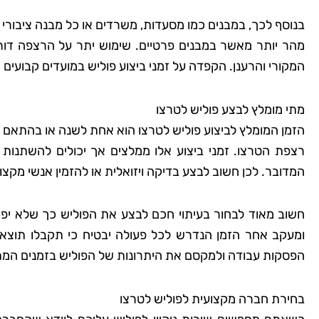
בנוסף לכך, במבנים כמו מסעדות, משרדים או כל מבנה ציבורי 
מהר יותר מאשר במבנים פרטיים. שימוש יתר על הרצפה דו
שמרית
המקורי והרענן. הקפדה על זמני ביצוע פוליש במועדים קבועים
רמת
מתי מומלץ לבצע פוליש לטרצו
"אני כל כך שמחה שמצ
הזמן המומלץ לביצוע פוליש לטרצו הוא אחת לשנה או בהתאם
קלין! הבית שלי מעולם
רצפת הטרצו. זמני ביצוע אלו ממלצים אך יכולים להשתנות
כך נקי ומטופח. הם 
המדובר. לכן חשוב לבצע בדיקה ויזואלית או להזמין אנשי מקצ
הפרטים הקטנים, וג
להשתמש בחומרים יד
חשוב מאוד לבחור בעיתוי חכם לבצע את הפוליש כך שלא יפר
לסביבה. השירות הי
ומעקב אחר הזמן הנדרש לכל פעולה יבטיח כי תקבלו תוצאות 
והמחיר היה הוגן. אין 
הפסקות עבודה ולמקסם את היתרונות של הפוליש בזמנים המת
להשתמש בשירותי
בחירת חברה מקצועית לפוליש לטרצו