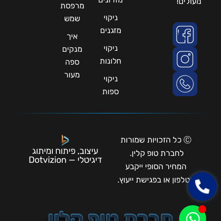
מעולים!
מרפסת
ניקוי
שמש
מזגנים
איך
ניקוי
מנקים
חלונות
ספה
מעור
ניקוי
ספות
Ⓒ כל הזכויות שמורות
עיצוב, פיתוח ומיתוג
לחברת טופ קלין.
דיגיטלי — Dotvizion
המחיר הסופי ייקבע
בטלפון או בפגישת ייעוץ.
חברת טופ קלין