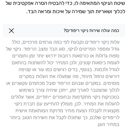
שיטת הניקוי המתאימה לו, כדי להבטיח הסרה אפקטיבית של
לכלוך ושאריות תוך שמירה על איכות ומראה הבד.
שאלות בנושא ניקוי ריפודים במרכז
כמה עולה שירות ניקוי ריפודים?
עלות ניקוי ריפודים נקבעת לפי כמה גורמים מרכזיים, כולל
גודל ומספר הפריטים לניקוי, סוג הבד ומצב הריפוד. ניקוי של
ספות גדולות או כורסאות רחבות ידרוש יותר זמן וחומרים
לעומת כיסאות קטנים, ולכן המחיר יכול להשתנות בהתאם
לגודל ולכמות. בנוסף, בדים רגישים כמו עור או קטיפה
דורשים טיפול מיוחד, מה שמעלה את העלות במקרים
מסוימים. במקרים שבהם הריפוד סובל מכתמים עקשניים או
לכלוך שהצטבר לאורך זמן, ייתכן שיהיה צורך בשימוש
בטכניקות ניקוי מתקדמות ובחומרים ייחודיים, אשר עלולים
להעלות את המחיר. לכן, מומלץ להתייעץ עם חברת ניקוי
מקצועית לקבלת הצעת מחיר מדויקת המותאמת אישית
לריפודים שלכם, כך שתוכלו לקבל את השירות הטוב ביותר
במחיר הוגן.