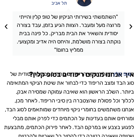
תל אביב
"השתמשתי בשירותי הניקיון של טופ קלין והייתי
מרוצה מעל ומעבר. הצוות הגיע בזמן, עבד בצורה
יסודית והשאיר את הבית מבריק. כל פינה בבית
נוקתה בצורה מושלמת, והיחס היה אדיב ומקצועי.
ממליץ בחום!"
איך אנחנו מנקים ריפודים בטופ קלין?
ב
טופ קלין
תהליך ניקוי הריפודים מתחיל בבדיקה יסודית של
סוג הבד ומצב הריפוד כדי לבחור את שיטת הניקוי המתאימה
ביותר. השלב הראשון הוא שאיבה עמוקה שמסירה אבק,
לכלוך וכל פסולת שהצטברה בין סיבי הריפוד. לאחר מכן,
אנחנו משתמשים בחומרי ניקוי מיוחדים שמותאמים לסוג הבד,
ומורחים אותם בעדינות על הכתמים כדי לפרק אותם מבלי
לפגוע בצבע או במרקם הבד. לאחר פירוק הכתמים, מתבצעת
שטיפה ושאיבה רטובה כדי להסיר כל שאריות ולהבטיח