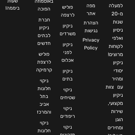
שעות
באוסמוזה
למעלה
מפה
פוליש
ביממה!
הפוכה
אתר
מ-20
לרצפה
חברת
שנות
הצהרת
ניקיון
ניקיון
ניסיון
נגישות
משרדים
לבתים
ואלפי
Privacy
חדשים
ניקיון
לקוחות
Policy
לפני
פוליש
מרוצים!
אכלוס
לרצפת
ניקיון
קרמיקה
יסודי
ניקיון
ומהיר
בתים
ניקוי
עם צוות
חלונות
ניקוי
ניקיון
בתל
שטיחים
מקצועי,
אביב
ניקוי
שירות
והמרכז
ריפודים
הוגן
ניקוי
ניקוי
ומחירים
חלונות
מזרונים