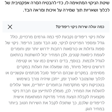
שיטת הניקוי המתאימה לו, כדי להבטיח הסרה אפקטיבית של
לכלוך ושאריות תוך שמירה על איכות ומראה הבד.
שאלות בנושא ניקוי ריפודים בחולון
כמה עולה שירות ניקוי ריפודים?
עלות ניקוי ריפודים נקבעת לפי כמה גורמים מרכזיים, כולל
גודל ומספר הפריטים לניקוי, סוג הבד ומצב הריפוד. ניקוי של
ספות גדולות או כורסאות רחבות ידרוש יותר זמן וחומרים
לעומת כיסאות קטנים, ולכן המחיר יכול להשתנות בהתאם
לגודל ולכמות. בנוסף, בדים רגישים כמו עור או קטיפה
דורשים טיפול מיוחד, מה שמעלה את העלות במקרים
מסוימים. במקרים שבהם הריפוד סובל מכתמים עקשניים או
לכלוך שהצטבר לאורך זמן, ייתכן שיהיה צורך בשימוש
בטכניקות ניקוי מתקדמות ובחומרים ייחודיים, אשר עלולים
להעלות את המחיר. לכן, מומלץ להתייעץ עם חברת ניקוי
מקצועית לקבלת הצעת מחיר מדויקת המותאמת אישית
לריפודים שלכם, כך שתוכלו לקבל את השירות הטוב ביותר
במחיר הוגן.