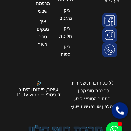
מעולים!
מרפסת
ניקוי
שמש
מזגנים
איך
ניקוי
מנקים
חלונות
ספה
מעור
ניקוי
ספות
Ⓒ כל הזכויות שמורות
עיצוב, פיתוח ומיתוג
לחברת טופ קלין.
דיגיטלי — Dotvizion
המחיר הסופי ייקבע
בטלפון או בפגישת ייעוץ.
חברת טופ קלין