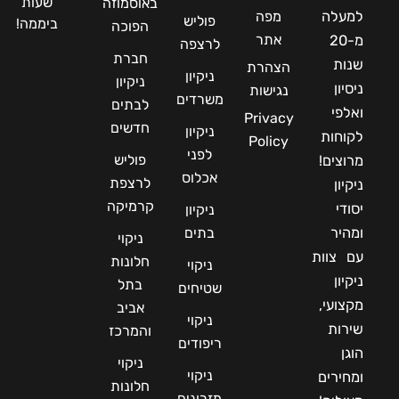
שעות
באוסמוזה
למעלה
מפה
פוליש
ביממה!
הפוכה
אתר
מ-20
לרצפה
חברת
שנות
הצהרת
ניקיון
ניקיון
ניסיון
נגישות
משרדים
לבתים
ואלפי
Privacy
חדשים
ניקיון
לקוחות
Policy
לפני
פוליש
מרוצים!
אכלוס
לרצפת
ניקיון
קרמיקה
יסודי
ניקיון
ומהיר
בתים
ניקוי
עם צוות
חלונות
ניקוי
ניקיון
בתל
שטיחים
מקצועי,
אביב
ניקוי
שירות
והמרכז
ריפודים
הוגן
ניקוי
ניקוי
ומחירים
חלונות
מזרונים