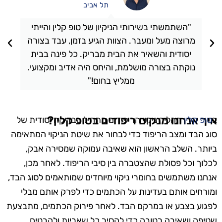
תל אביב
"השתמשתי בשירותי הניקיון של טופ קלין והייתי
מרוצה מעל ומעבר. הצוות הגיע בזמן, עבד בצורה
יסודית והשאיר את הבית מבריק. כל פינה בבית
נוקתה בצורה מושלמת, והיחס היה אדיב ומקצועי.
ממליץ בחום!"
איך אנחנו מנקים ריפודים בטופ קלין?
ב
טופ קלין
תהליך ניקוי הריפודים מתחיל בבדיקה יסודית של
סוג הבד ומצב הריפוד כדי לבחור את שיטת הניקוי המתאימה
ביותר. השלב הראשון הוא שאיבה עמוקה שמסירה אבק,
לכלוך וכל פסולת שהצטברה בין סיבי הריפוד. לאחר מכן,
אנחנו משתמשים בחומרי ניקוי מיוחדים שמותאמים לסוג הבד,
ומורחים אותם בעדינות על הכתמים כדי לפרק אותם מבלי
לפגוע בצבע או במרקם הבד. לאחר פירוק הכתמים, מתבצעת
שטיפה ושאיבה רטובה כדי להסיר כל שאריות ולהבטיח