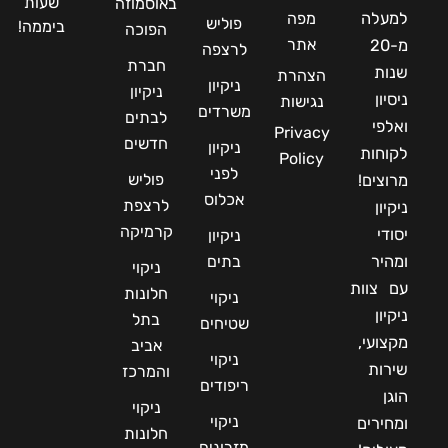
שעות
באוסמוזה
למעלה
מפה
פוליש
ביממה!
הפוכה
אתר
מ-20
לרצפה
חברת
שנות
הצהרת
ניקיון
ניקיון
ניסיון
נגישות
משרדים
לבתים
ואלפי
Privacy
חדשים
ניקיון
לקוחות
Policy
לפני
פוליש
מרוצים!
אכלוס
לרצפת
ניקיון
קרמיקה
יסודי
ניקיון
ומהיר
בתים
ניקוי
עם צוות
חלונות
ניקוי
ניקיון
בתל
שטיחים
מקצועי,
אביב
ניקוי
שירות
והמרכז
ריפודים
הוגן
ניקוי
ניקוי
ומחירים
חלונות
מזרונים