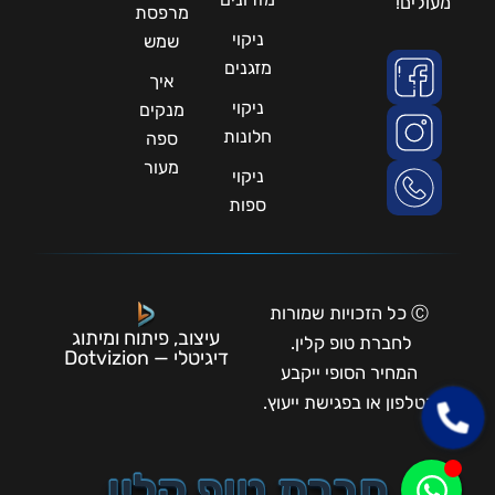
מעולים!
מרפסת
ניקוי
שמש
מזגנים
איך
ניקוי
מנקים
חלונות
ספה
מעור
ניקוי
ספות
Ⓒ כל הזכויות שמורות
עיצוב, פיתוח ומיתוג
לחברת טופ קלין.
דיגיטלי — Dotvizion
המחיר הסופי ייקבע
בטלפון או בפגישת ייעוץ.
חברת טופ קלין