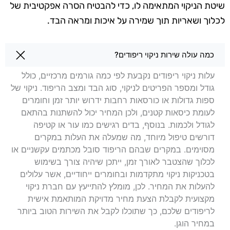
שיטת הניקוי המתאימה לו, כדי להבטיח הסרה אפקטיבית של
לכלוך ושאריות תוך שמירה על איכות ומראה הבד.
שאלות בנושא ניקוי ריפודים בלוד
כמה עולה שירות ניקוי ריפודים?
עלות ניקוי ריפודים נקבעת לפי כמה גורמים מרכזיים, כולל
גודל ומספר הפריטים לניקוי, סוג הבד ומצב הריפוד. ניקוי של
ספות גדולות או כורסאות רחבות ידרוש יותר זמן וחומרים
לעומת כיסאות קטנים, ולכן המחיר יכול להשתנות בהתאם
לגודל ולכמות. בנוסף, בדים רגישים כמו עור או קטיפה
דורשים טיפול מיוחד, מה שמעלה את העלות במקרים
מסוימים. במקרים שבהם הריפוד סובל מכתמים עקשניים או
לכלוך שהצטבר לאורך זמן, ייתכן שיהיה צורך בשימוש
בטכניקות ניקוי מתקדמות ובחומרים ייחודיים, אשר עלולים
להעלות את המחיר. לכן, מומלץ להתייעץ עם חברת ניקוי
מקצועית לקבלת הצעת מחיר מדויקת המותאמת אישית
לריפודים שלכם, כך שתוכלו לקבל את השירות הטוב ביותר
במחיר הוגן.