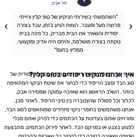
תל אביב
"השתמשתי בשירותי הניקיון של טופ קלין והייתי
מרוצה מעל ומעבר. הצוות הגיע בזמן, עבד בצורה
יסודית והשאיר את הבית מבריק. כל פינה בבית
נוקתה בצורה מושלמת, והיחס היה אדיב ומקצועי.
ממליץ בחום!"
איך אנחנו מנקים ריפודים בטופ קלין?
ב
טופ קלין
תהליך ניקוי הריפודים מתחיל בבדיקה יסודית של
סוג הבד ומצב הריפוד כדי לבחור את שיטת הניקוי המתאימה
ביותר. השלב הראשון הוא שאיבה עמוקה שמסירה אבק,
לכלוך וכל פסולת שהצטברה בין סיבי הריפוד. לאחר מכן,
אנחנו משתמשים בחומרי ניקוי מיוחדים שמותאמים לסוג הבד,
ומורחים אותם בעדינות על הכתמים כדי לפרק אותם מבלי
לפגוע בצבע או במרקם הבד. לאחר פירוק הכתמים, מתבצעת
שטיפה ושאיבה רטובה כדי להסיר כל שאריות ולהבטיח