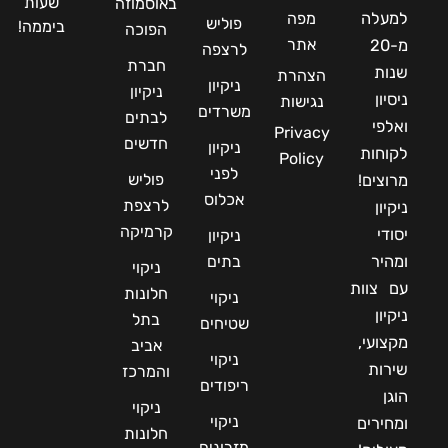
שעות
באוסמוזה
למעלה
מפה
פוליש
ביממה!
הפוכה
אתר
מ-20
לרצפה
חברת
שנות
הצהרת
ניקיון
ניקיון
ניסיון
נגישות
משרדים
לבתים
ואלפי
Privacy
חדשים
ניקיון
לקוחות
Policy
לפני
פוליש
מרוצים!
אכלוס
לרצפת
ניקיון
קרמיקה
יסודי
ניקיון
ומהיר
בתים
ניקוי
עם צוות
חלונות
ניקוי
ניקיון
בתל
שטיחים
מקצועי,
אביב
ניקוי
שירות
והמרכז
ריפודים
הוגן
ניקוי
ניקוי
ומחירים
חלונות
מזרונים