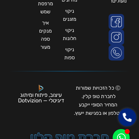
מעולים!
מרפסת
ניקוי
שמש
מזגנים
איך
ניקוי
מנקים
חלונות
ספה
מעור
ניקוי
ספות
Ⓒ כל הזכויות שמורות
עיצוב, פיתוח ומיתוג
לחברת טופ קלין.
דיגיטלי — Dotvizion
המחיר הסופי ייקבע
בטלפון או בפגישת ייעוץ.
חברת טופ קלין