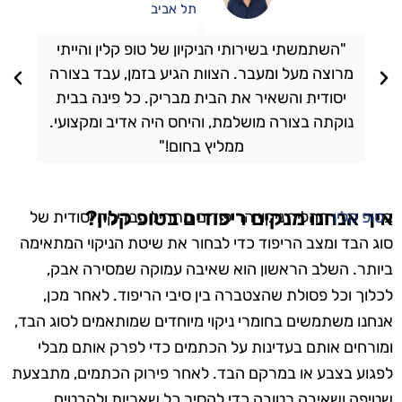
תל אביב
"השתמשתי בשירותי הניקיון של טופ קלין והייתי
מרוצה מעל ומעבר. הצוות הגיע בזמן, עבד בצורה
יסודית והשאיר את הבית מבריק. כל פינה בבית
נוקתה בצורה מושלמת, והיחס היה אדיב ומקצועי.
ממליץ בחום!"
איך אנחנו מנקים ריפודים בטופ קלין?
ב
טופ קלין
תהליך ניקוי הריפודים מתחיל בבדיקה יסודית של
סוג הבד ומצב הריפוד כדי לבחור את שיטת הניקוי המתאימה
ביותר. השלב הראשון הוא שאיבה עמוקה שמסירה אבק,
לכלוך וכל פסולת שהצטברה בין סיבי הריפוד. לאחר מכן,
אנחנו משתמשים בחומרי ניקוי מיוחדים שמותאמים לסוג הבד,
ומורחים אותם בעדינות על הכתמים כדי לפרק אותם מבלי
לפגוע בצבע או במרקם הבד. לאחר פירוק הכתמים, מתבצעת
שטיפה ושאיבה רטובה כדי להסיר כל שאריות ולהבטיח