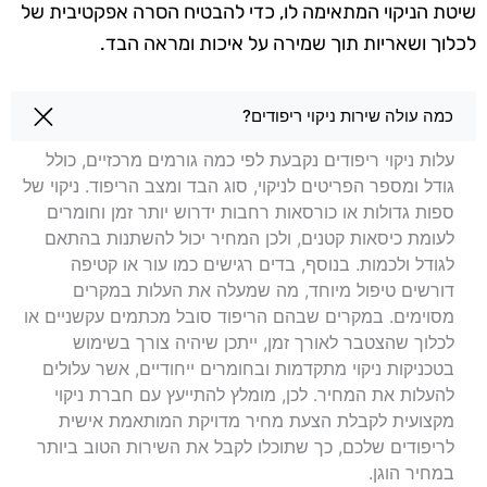
שיטת הניקוי המתאימה לו, כדי להבטיח הסרה אפקטיבית של
לכלוך ושאריות תוך שמירה על איכות ומראה הבד.
שאלות בנושא ניקוי ריפודים ברחובות
כמה עולה שירות ניקוי ריפודים?
עלות ניקוי ריפודים נקבעת לפי כמה גורמים מרכזיים, כולל
גודל ומספר הפריטים לניקוי, סוג הבד ומצב הריפוד. ניקוי של
ספות גדולות או כורסאות רחבות ידרוש יותר זמן וחומרים
לעומת כיסאות קטנים, ולכן המחיר יכול להשתנות בהתאם
לגודל ולכמות. בנוסף, בדים רגישים כמו עור או קטיפה
דורשים טיפול מיוחד, מה שמעלה את העלות במקרים
מסוימים. במקרים שבהם הריפוד סובל מכתמים עקשניים או
לכלוך שהצטבר לאורך זמן, ייתכן שיהיה צורך בשימוש
בטכניקות ניקוי מתקדמות ובחומרים ייחודיים, אשר עלולים
להעלות את המחיר. לכן, מומלץ להתייעץ עם חברת ניקוי
מקצועית לקבלת הצעת מחיר מדויקת המותאמת אישית
לריפודים שלכם, כך שתוכלו לקבל את השירות הטוב ביותר
במחיר הוגן.