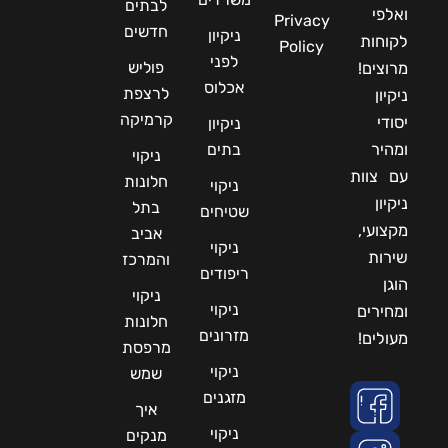
לבתים
ואלפי
Privacy
חדשים
ניקיון
לקוחות
Policy
לפני
פוליש
מרוצים!
אכלוס
לרצפת
ניקיון
קרמיקה
יסודי
ניקיון
ומהיר
בתים
ניקוי
עם צוות
חלונות
ניקוי
ניקיון
בתל
שטיחים
מקצועי,
אביב
ניקוי
שירות
והמרכז
ריפודים
הוגן
ניקוי
ניקוי
ומחירים
חלונות
מזרונים
מעולים!
מרפסת
ניקוי
שמש
מזגנים
איך
ניקוי
מנקים