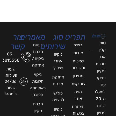
תפריט
סוג
מאמרים
צור
טופ
שירותים
קשר
ראשי
ביטוח
קלין –
חברת
אודות
03-
ניקיון
אנו
ניקיון /
3815558
שאלות
אחרי
חברת
אחזקה
ותשובות
שיפוץ
שעות
ניקיון
ניקוי
פעילות:
מחירון
אחזקת
ותיקה
חלונות
24/06
צור קשר
מבנים
עם
שעות
באוסמוזה
למעלה
מפה
פוליש
ביממה!
הפוכה
אתר
מ-20
לרצפה
חברת
שנות
הצהרת
ניקיון
ניקיון
ניסיון
נגישות
משרדים