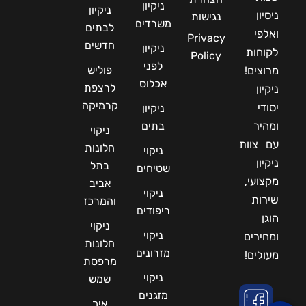
ותשובות
שיפוץ
שעות
ניקיון
ניקוי
פעילות:
מחירון
אחזקת
ותיקה
חלונות
24/06
צור קשר
מבנים
עם
שעות
באוסמוזה
למעלה
מפה
פוליש
ביממה!
הפוכה
אתר
מ-20
לרצפה
חברת
שנות
הצהרת
ניקיון
ניקיון
ניסיון
נגישות
משרדים
לבתים
ואלפי
Privacy
חדשים
ניקיון
לקוחות
Policy
לפני
פוליש
מרוצים!
אכלוס
לרצפת
ניקיון
קרמיקה
יסודי
ניקיון
ומהיר
בתים
ניקוי
עם צוות
חלונות
ניקוי
ניקיון
בתל
שטיחים
מקצועי,
אביב
ניקוי