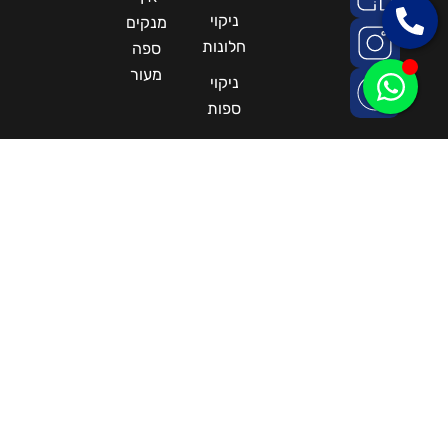
שירות
והמרכז
ריפודים
הוגן
ניקוי
ניקוי
ומחירים
חלונות
מזרונים
מעולים!
מרפסת
ניקוי
שמש
מזגנים
איך
ניקוי
מנקים
חלונות
ספה
מעור
ניקוי
ספות
Ⓒ כל הזכויות שמורות
עיצוב, פיתוח ומיתוג
לחברת טופ קלין.
דיגיטלי — Dotvizion
המחיר הסופי ייקבע
בטלפון או בפגישת ייעוץ.