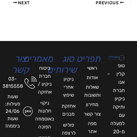
NEXT
PREVIOUS
תפריט
סוג
מאמרים
צור
טופ
שירותים
קשר
ראשי
ביטוח
קלין –
חברת
אודות
03-
ניקיון
אנו
ניקיון /
3815558
שאלות
אחרי
חברת
אחזקה
ותשובות
שיפוץ
שעות
ניקיון
ניקוי
פעילות:
מחירון
אחזקת
ותיקה
חלונות
24/06
צור קשר
מבנים
עם
שעות
באוסמוזה
למעלה
מפה
פוליש
ביממה!
הפוכה
אתר
מ-20
לרצפה