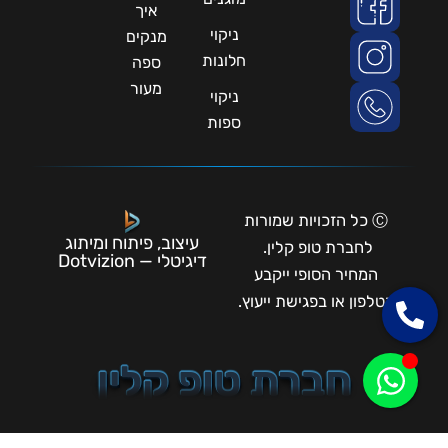
איך
ניקוי
מנקים
חלונות
ספה
מעור
ניקוי
ספות
Ⓒ כל הזכויות שמורות
עיצוב, פיתוח ומיתוג
לחברת טופ קלין.
דיגיטלי — Dotvizion
המחיר הסופי ייקבע
בטלפון או בפגישת ייעוץ.
חברת טופ קלין