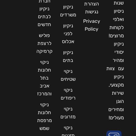
חברת
שנות
הצהרת
ניקיון
ניקיון
ניסיון
נגישות
משרדים
לבתים
ואלפי
Privacy
חדשים
ניקיון
לקוחות
Policy
לפני
פוליש
מרוצים!
אכלוס
לרצפת
ניקיון
קרמיקה
יסודי
ניקיון
ומהיר
בתים
ניקוי
עם צוות
חלונות
ניקוי
ניקיון
בתל
שטיחים
מקצועי,
אביב
ניקוי
שירות
והמרכז
ריפודים
הוגן
ניקוי
ניקוי
ומחירים
חלונות
מזרונים
מעולים!
מרפסת
ניקוי
שמש
מזגנים