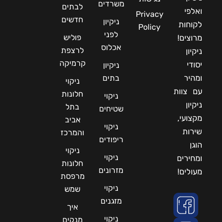
משרדים
לבתים
ואלפי
Privacy
חדשים
ניקיון
לקוחות
Policy
לפני
פוליש
מרוצים!
אכלוס
לרצפת
ניקיון
קרמיקה
יסודי
ניקיון
ומהיר
בתים
ניקוי
עם צוות
חלונות
ניקוי
ניקיון
בתל
שטיחים
מקצועי,
אביב
ניקוי
שירות
והמרכז
ריפודים
הוגן
ניקוי
ניקוי
ומחירים
חלונות
מזרונים
מעולים!
מרפסת
ניקוי
שמש
מזגנים
איך
ניקוי
מנקים