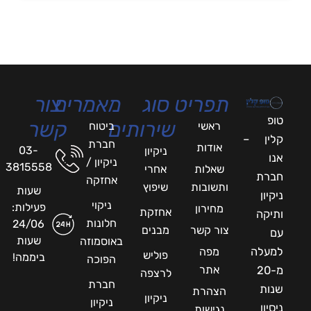
תפריט
סוג
מאמרים
צור
טופ
שירותים
קשר
ראשי
ביטוח
קלין –
חברת
אודות
03-
ניקיון
אנו
ניקיון /
3815558
שאלות
אחרי
חברת
אחזקה
ותשובות
שיפוץ
שעות
ניקיון
ניקוי
פעילות:
מחירון
אחזקת
ותיקה
חלונות
24/06
צור קשר
מבנים
עם
שעות
באוסמוזה
למעלה
מפה
פוליש
ביממה!
הפוכה
אתר
מ-20
לרצפה
חברת
שנות
הצהרת
ניקיון
ניקיון
ניסיון
נגישות