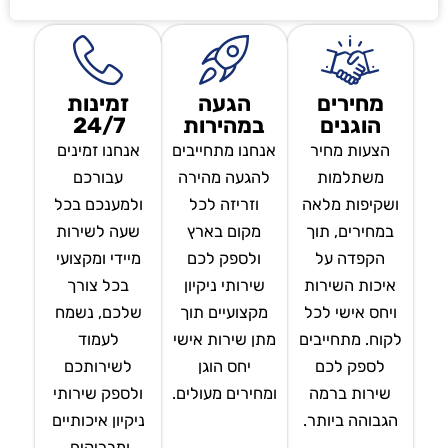
מחירים
הגעה
זמינות
הוגנים
במהירות
24/7
הצעות מחיר
אנחנו מתחייבים
אנחנו זמינים
משתלמות
להגעה מהירה
עבורכם
ושקיפות מלאה
וזריזה לכל
ולמענכם בכל
במחירים, תוך
מקום בארץ
שעה לשירות
הקפדה על
ולספק לכם
מיידי ומקצועי
איכות השירות
שירותי ניקיון
בכל צורך
ויחס אישי לכל
מקצועיים תוך
שלכם, נשמח
לקוח. מתחייבים
מתן שירות אישי
לעמוד
לספק לכם
יחס הוגן
לשירותכם
שירות ברמה
ומחירים מעולים.
ולספק שירותי
הגבוהה ביותר.
ניקיון איכותיים
ומבריקים.