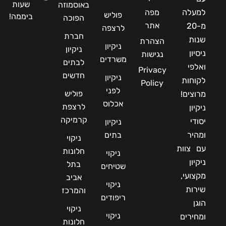
שעות
באוסמוזה
למעלה
מפה
פוליש
ביממה!
הפוכה
אתר
מ-20
לרצפה
חברת
שנות
הצהרת
ניקיון
ניקיון
ניסיון
נגישות
משרדים
לבתים
ואלפי
Privacy
חדשים
ניקיון
לקוחות
Policy
לפני
פוליש
מרוצים!
אכלוס
לרצפת
ניקיון
קרמיקה
יסודי
ניקיון
ומהיר
בתים
ניקוי
עם צוות
חלונות
ניקוי
ניקיון
בתל
שטיחים
מקצועי,
אביב
ניקוי
שירות
והמרכז
ריפודים
הוגן
ניקוי
ניקוי
ומחירים
חלונות