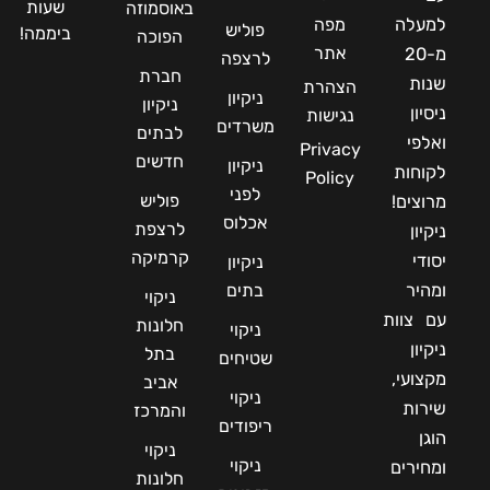
שעות
באוסמוזה
למעלה
מפה
פוליש
ביממה!
הפוכה
אתר
מ-20
לרצפה
חברת
שנות
הצהרת
ניקיון
ניקיון
ניסיון
נגישות
משרדים
לבתים
ואלפי
Privacy
חדשים
ניקיון
לקוחות
Policy
לפני
פוליש
מרוצים!
אכלוס
לרצפת
ניקיון
קרמיקה
יסודי
ניקיון
ומהיר
בתים
ניקוי
עם צוות
חלונות
ניקוי
ניקיון
בתל
שטיחים
מקצועי,
אביב
ניקוי
שירות
והמרכז
ריפודים
הוגן
ניקוי
ניקוי
ומחירים
חלונות