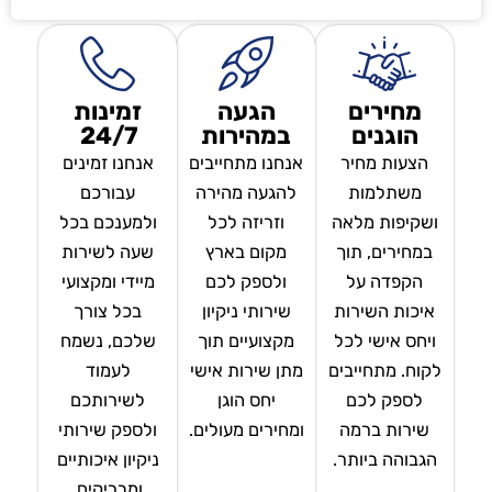
מחירים
הגעה
זמינות
הוגנים
במהירות
24/7
הצעות מחיר
אנחנו מתחייבים
אנחנו זמינים
משתלמות
להגעה מהירה
עבורכם
ושקיפות מלאה
וזריזה לכל
ולמענכם בכל
במחירים, תוך
מקום בארץ
שעה לשירות
הקפדה על
ולספק לכם
מיידי ומקצועי
איכות השירות
שירותי ניקיון
בכל צורך
ויחס אישי לכל
מקצועיים תוך
שלכם, נשמח
לקוח. מתחייבים
מתן שירות אישי
לעמוד
לספק לכם
יחס הוגן
לשירותכם
שירות ברמה
ומחירים מעולים.
ולספק שירותי
הגבוהה ביותר.
ניקיון איכותיים
ומבריקים.