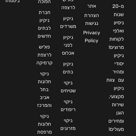
ביממה!
הפוכה
אתר
מ-20
לרצפה
חברת
שנות
הצהרת
ניקיון
ניקיון
ניסיון
נגישות
משרדים
לבתים
ואלפי
Privacy
חדשים
ניקיון
לקוחות
Policy
לפני
פוליש
מרוצים!
אכלוס
לרצפת
ניקיון
קרמיקה
יסודי
ניקיון
ומהיר
בתים
ניקוי
עם צוות
חלונות
ניקוי
ניקיון
בתל
שטיחים
מקצועי,
אביב
ניקוי
שירות
והמרכז
ריפודים
הוגן
ניקוי
ניקוי
ומחירים
חלונות
מזרונים
מעולים!
מרפסת