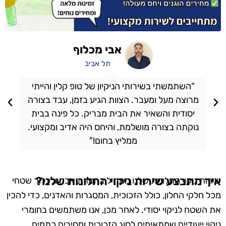
אבי מכלוף
תל אביב
"השתמשתי בשירותי הניקיון של טופ קלין והייתי
מרוצה מעל ומעבר. הצוות הגיע בזמן, עבד בצורה
יסודית והשאיר את הבית מבריק. כל פינה בבית
נוקתה בצורה מושלמת, והיחס היה אדיב ומקצועי.
ממליץ בחום!"
איך מתבצע שירות ניקוי החלונות שלנו?
שירות ניקוי החלונות שלנו מתחיל בהסרת אבק ולכלוך שטחי
מכל חלקי החלון, כולל הזכוכית, המסגרות והאדנים, כדי להכין
את השטח לניקוי יסודי. לאחר מכן, אנו משתמשים בחומרי
ניקוי ייעודיים שמתאימים לסוג הזכוכית ומסירים כתמים