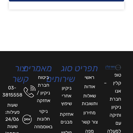
תפריט
סוג
מאמרים
צור
טופ
שירותים
קשר
ראשי
ביטוח
קלין –
חברת
אודות
03-
ניקיון
אנו
ניקיון /
3815558
שאלות
אחרי
חברת
אחזקה
ותשובות
שיפוץ
שעות
ניקיון
ניקוי
פעילות:
מחירון
אחזקת
ותיקה
חלונות
24/06
צור קשר
מבנים
עם
שעות
באוסמוזה
למעלה
מפה
פוליש