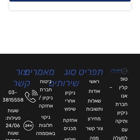
תפריט
סוג
מאמרים
צור
טופ
שירותים
קשר
ראשי
ביטוח
קלין –
חברת
אודות
03-
ניקיון
אנו
ניקיון /
3815558
שאלות
אחרי
חברת
אחזקה
ותשובות
שיפוץ
שעות
ניקיון
ניקוי
פעילות:
מחירון
אחזקת
ותיקה
חלונות
24/06
צור קשר
מבנים
עם
שעות
באוסמוזה
למעלה
מפה
פוליש