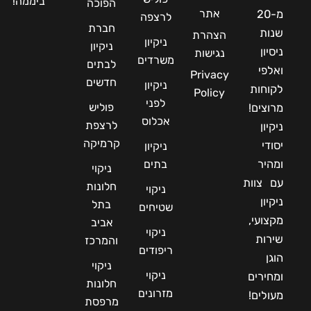
ביממה!
הפוכה
אתר
מ-20
לרצפה
חברת
שנות
הצהרת
ניקיון
ניקיון
ניסיון
נגישות
משרדים
לבתים
ואלפי
Privacy
חדשים
ניקיון
לקוחות
Policy
לפני
פוליש
מרוצים!
אכלוס
לרצפת
ניקיון
קרמיקה
יסודי
ניקיון
ומהיר
בתים
ניקוי
עם צוות
חלונות
ניקוי
ניקיון
בתל
שטיחים
מקצועי,
אביב
ניקוי
שירות
והמרכז
ריפודים
הוגן
ניקוי
ניקוי
ומחירים
חלונות
מזרונים
מעולים!
מרפסת