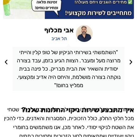
אבי מכלוף
תל אביב
"השתמשתי בשירותי הניקיון של טופ קלין והייתי
מרוצה מעל ומעבר. הצוות הגיע בזמן, עבד בצורה
יסודית והשאיר את הבית מבריק. כל פינה בבית
נוקתה בצורה מושלמת, והיחס היה אדיב ומקצועי.
ממליץ בחום!"
איך מתבצע שירות ניקוי החלונות שלנו?
שירות ניקוי החלונות שלנו מתחיל בהסרת אבק ולכלוך שטחי
מכל חלקי החלון, כולל הזכוכית, המסגרות והאדנים, כדי להכין
את השטח לניקוי יסודי. לאחר מכן, אנו משתמשים בחומרי
ניקוי ייעודיים שמתאימים לסוג הזכוכית ומסירים כתמים