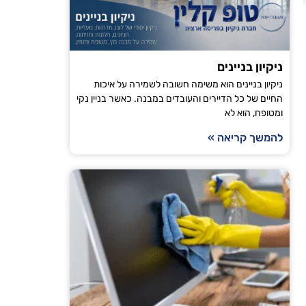
הודיה טויט
ירושלים
ניקיון בניינים
ניקיון בניינים הוא משימה חשובה לשמירה על איכות
"אני עובדת עם טופ קלין כבר מספר חודשים וכל פעם
החיים של כל הדיירים והעובדים במבנה. כאשר בניין נקי
ומטופח, הוא לא
מגיע בזמן, הניקיון יסודי והבית מרגיש רענן ונקי. ה
ממליצה לכל מי שמחפש חברת ניקיו
להמשך קריאה »