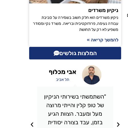
ניקיון משרדים
ניקיון משרדים הוא חלק חשוב בשמירה על סביבת
עבודה נעימה, פרודוקטיבית ובריאה. משרד נקי ומסודר
משפיע לא רק על תחושת
להמשך קריאה »
המלצות גולשים
אבי מכלוף
תל אביב
"השתמשתי בשירותי הניקיון
"אני 
של טופ קלין והייתי מרוצה
כבר מס
מעל ומעבר. הצוות הגיע
אני מ
בזמן, עבד בצורה יסודית
תמיד מ