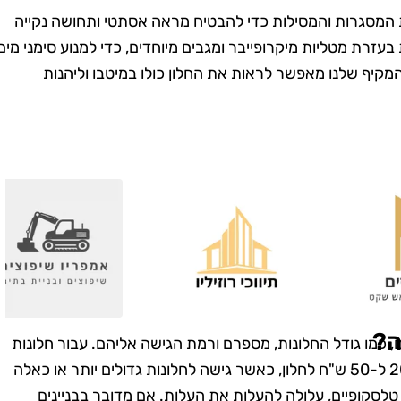
את המסגרות והמסילות כדי להבטיח מראה אסתטי ותחושה נקייה
 בעזרת מטליות מיקרופייבר ומגבים מיוחדים, כדי למנוע סימני מים
המקיף שלנו מאפשר לראות את החלון כולו במיטבו וליהנות
מרית סבג
רועי בן-דוד
רמת גן
בת ים
שמחה שמצאתי
"החלטתי לנסות את טופ
! הבית שלי
קלין אחרי ששמעתי עליהם
ה?
 כמו גודל החלונות, מספרם ורמת הגישה אליהם. עבור חלונות
ה כל כך נקי
המלצות טובות, ולא
סטנדרטיים בבנייני מגורים, המחיר יכול לנוע בין 20 ל-50 ש"ח לחלון, כאשר גישה לחלונות גדולים יותר או כאלה
 דאגו לכל
התאכזבתי. הצוות הגיע
טלסקופיים, עלולה להעלות את העלות. אם מדובר בבניינים