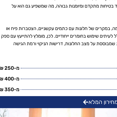
טנים, וגם
בזמן, היה מאוד מקצועי
יוד בטיחות מתקדם ומיומנות גבוהה, מה שמשפיע גם הוא על
מש בחומרים
והשאיר את הבית נקי
ביבה. השירות
ומסודר בדיוק כמו שציפיתי.
חיר היה הוגן.
בהחלט אשתמש בשירותים
גמה, במקרים של חלונות עם כתמים עקשניים, הצטברות פיח או
שיך להשתמש
שלהם שוב בעתיד!"
לל לעיתים שימוש בחומרים ייחודיים. לכן, מומלץ להתייעץ עם ספק
יהם."
שמבוססת על מצב החלונות, דרישות הניקוי ורמת הגישה
מ-250 ₪
מ-400 ₪
מ-350 ₪
חירון המלא