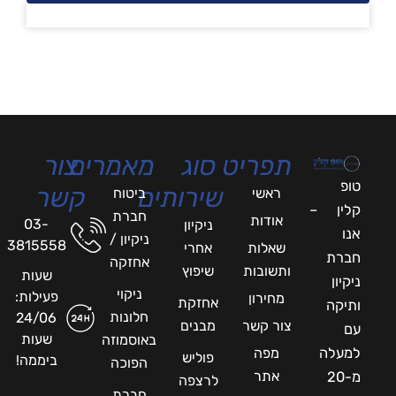
תפריט
סוג
מאמרים
צור
טופ
שירותים
קשר
ראשי
ביטוח
קלין –
חברת
אודות
03-
ניקיון
אנו
ניקיון /
3815558
שאלות
אחרי
חברת
אחזקה
ותשובות
שיפוץ
שעות
ניקיון
ניקוי
פעילות:
מחירון
אחזקת
ותיקה
חלונות
24/06
צור קשר
מבנים
עם
שעות
באוסמוזה
למעלה
מפה
פוליש
ביממה!
הפוכה
אתר
מ-20
לרצפה
חברת