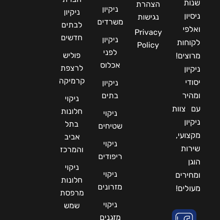
שנות
הצהרת
ניקיון
ניקיון
ניסיון
נגישות
משרדים
לבתים
ואלפי
Privacy
חדשים
ניקיון
לקוחות
Policy
לפני
פוליש
מרוצים!
אכלוס
לרצפת
ניקיון
קרמיקה
יסודי
ניקיון
ומהיר
בתים
ניקוי
עם צוות
חלונות
ניקוי
ניקיון
בתל
שטיחים
מקצועי,
אביב
ניקוי
שירות
והמרכז
ריפודים
הוגן
ניקוי
ניקוי
ומחירים
חלונות
מזרונים
מעולים!
מרפסת
ניקוי
שמש
מזגנים