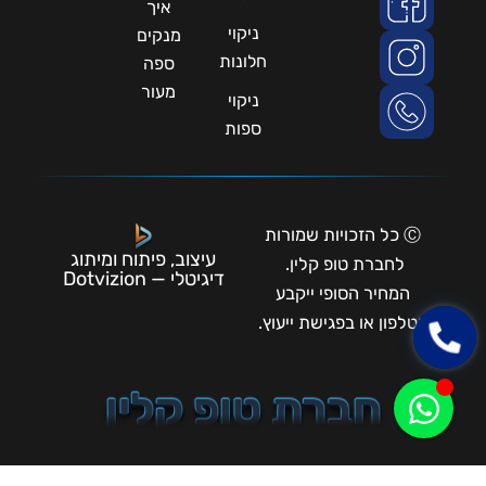
איך
ניקוי
מנקים
חלונות
ספה
מעור
ניקוי
ספות
Ⓒ כל הזכויות שמורות
עיצוב, פיתוח ומיתוג
לחברת טופ קלין.
דיגיטלי — Dotvizion
המחיר הסופי ייקבע
בטלפון או בפגישת ייעוץ.
חברת טופ קלין