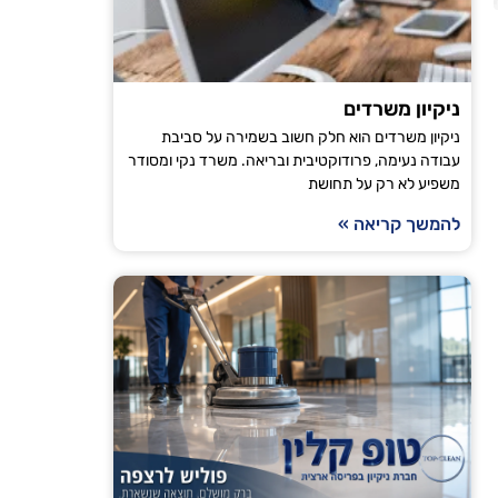
הודיה טויט
ירושלים
ניקיון משרדים
ניקיון משרדים הוא חלק חשוב בשמירה על סביבת
"אני עובדת עם טופ קלין כבר מספר חודשים וכל פעם
עבודה נעימה, פרודוקטיבית ובריאה. משרד נקי ומסודר
משפיע לא רק על תחושת
מגיע בזמן, הניקיון יסודי והבית מרגיש רענן ונקי. ה
ממליצה לכל מי שמחפש חברת ניקיו
להמשך קריאה »