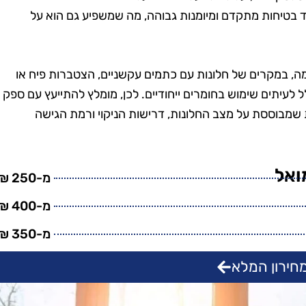
טנים, וגם
בזמן, היה מאוד מקצועי
יוד בטיחות מתקדם ומיומנות גבוהה, מה שמשפיע גם הוא על
מש בחומרים
והשאיר את הבית נקי
ביבה. השירות
ומסודר בדיוק כמו שציפיתי.
חיר היה הוגן.
בהחלט אשתמש בשירותים
גמה, במקרים של חלונות עם כתמים עקשניים, הצטברות פיח או
שיך להשתמש
שלהם שוב בעתיד!"
לל לעיתים שימוש בחומרים ייחודיים. לכן, מומלץ להתייעץ עם ספק
יהם."
שמבוססת על מצב החלונות, דרישות הניקוי ורמת הגישה
ואל
מ-250 ₪
מ-400 ₪
מ-350 ₪
חירון המלא