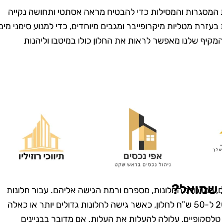
את המסגרות והמסילות כדי להבטיח מראה אסתטי ותחושה נקייה
 בעזרת מטליות מיקרופייבר ומגבים מיוחדים, כדי למנוע סימני מים
המקיף שלנו מאפשר לראות את החלון כולו במיטבו וליהנות
מרית סבג
רועי בן-דוד
רמת גן
בת ים
שמחה שמצאתי
"החלטתי לנסות את טופ
! הבית שלי
קלין אחרי ששמעתי עליהם
 שמואל?
 כמו גודל החלונות, מספרם ורמת הגישה אליהם. עבור חלונות
ה כל כך נקי
המלצות טובות, ולא
סטנדרטיים בבנייני מגורים, המחיר יכול לנוע בין 20 ל-50 ש"ח לחלון, כאשר גישה לחלונות גדולים יותר או כאלה
 דאגו לכל
התאכזבתי. הצוות הגיע
טלסקופיים, עלולה להעלות את העלות. אם מדובר בבניינים