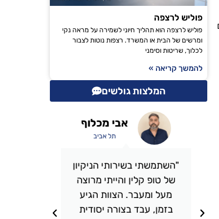
פוליש לרצפה
פוליש לרצפה הוא תהליך חיוני לשמירה על מראה נקי
ומרשים של הבית או המשרד. רצפות נוטות לצבור
לכלוך, שריטות וסימני
להמשך קריאה »
המלצות גולשים
אבי מכלוף
תל אביב
"השתמשתי בשירותי הניקיון
"אני 
של טופ קלין והייתי מרוצה
כבר מס
מעל ומעבר. הצוות הגיע
אני מ
בזמן, עבד בצורה יסודית
תמיד מ