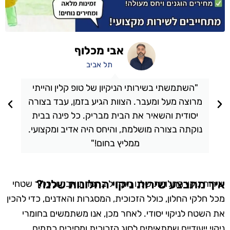
אבי מכלוף
תל אביב
"השתמשתי בשירותי הניקיון של טופ קלין והייתי
מרוצה מעל ומעבר. הצוות הגיע בזמן, עבד בצורה
יסודית והשאיר את הבית מבריק. כל פינה בבית
נוקתה בצורה מושלמת, והיחס היה אדיב ומקצועי.
ממליץ בחום!"
איך מתבצע שירות ניקוי החלונות שלנו?
שירות ניקוי החלונות שלנו מתחיל בהסרת אבק ולכלוך שטחי
מכל חלקי החלון, כולל הזכוכית, המסגרות והאדנים, כדי להכין
את השטח לניקוי יסודי. לאחר מכן, אנו משתמשים בחומרי
ניקוי ייעודיים שמתאימים לסוג הזכוכית ומסירים כתמים