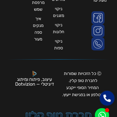
מעולים!
מרפסת
ניקוי
שמש
מזגנים
איך
ניקוי
מנקים
חלונות
ספה
מעור
ניקוי
ספות
Ⓒ כל הזכויות שמורות
עיצוב, פיתוח ומיתוג
לחברת טופ קלין.
דיגיטלי — Dotvizion
המחיר הסופי ייקבע
בטלפון או בפגישת ייעוץ.
חברת טופ קלין