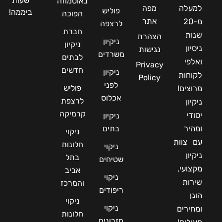
שעות
באוסמוזה
למעלה
מפה
פוליש
ביממה!
הפוכה
אתר
מ-20
לרצפה
חברת
שנות
הצהרת
ניקיון
ניקיון
ניסיון
נגישות
משרדים
לבתים
ואלפי
Privacy
חדשים
ניקיון
לקוחות
Policy
לפני
פוליש
מרוצים!
אכלוס
לרצפת
ניקיון
קרמיקה
יסודי
ניקיון
ומהיר
בתים
ניקוי
עם צוות
חלונות
ניקוי
ניקיון
בתל
שטיחים
מקצועי,
אביב
ניקוי
שירות
והמרכז
ריפודים
הוגן
ניקוי
ניקוי
ומחירים
חלונות
מזרונים