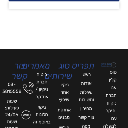
תפריט
סוג
מאמרים
צור
טופ
שירותים
קשר
ראשי
ביטוח
קלין –
חברת
אודות
03-
ניקיון
אנו
ניקיון /
3815558
שאלות
אחרי
חברת
אחזקה
ותשובות
שיפוץ
שעות
ניקיון
ניקוי
פעילות:
מחירון
אחזקת
ותיקה
חלונות
24/06
צור קשר
מבנים
עם
שעות
באוסמוזה
למעלה
מפה
פוליש