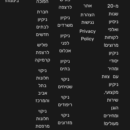
ביממה!
הפוכה
אתר
מ-20
לרצפה
חברת
שנות
הצהרת
ניקיון
ניקיון
ניסיון
נגישות
משרדים
לבתים
ואלפי
Privacy
חדשים
ניקיון
לקוחות
Policy
לפני
פוליש
מרוצים!
אכלוס
לרצפת
ניקיון
קרמיקה
יסודי
ניקיון
ומהיר
בתים
ניקוי
עם צוות
חלונות
ניקוי
ניקיון
בתל
שטיחים
מקצועי,
אביב
ניקוי
שירות
והמרכז
ריפודים
הוגן
ניקוי
ניקוי
ומחירים
חלונות
מזרונים
מעולים!
מרפסת