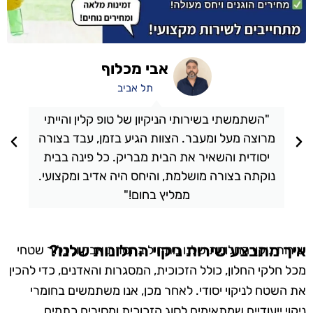
אבי מכלוף
תל אביב
"השתמשתי בשירותי הניקיון של טופ קלין והייתי
מרוצה מעל ומעבר. הצוות הגיע בזמן, עבד בצורה
יסודית והשאיר את הבית מבריק. כל פינה בבית
נוקתה בצורה מושלמת, והיחס היה אדיב ומקצועי.
ממליץ בחום!"
איך מתבצע שירות ניקוי החלונות שלנו?
שירות ניקוי החלונות שלנו מתחיל בהסרת אבק ולכלוך שטחי
מכל חלקי החלון, כולל הזכוכית, המסגרות והאדנים, כדי להכין
את השטח לניקוי יסודי. לאחר מכן, אנו משתמשים בחומרי
ניקוי ייעודיים שמתאימים לסוג הזכוכית ומסירים כתמים