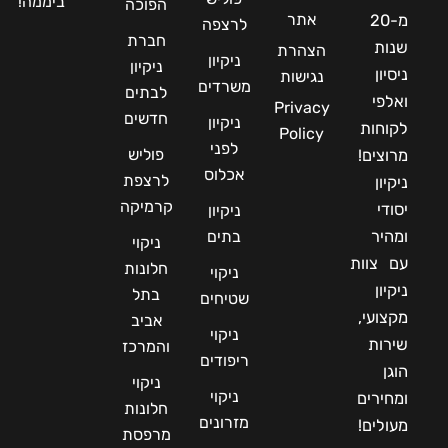
ביממה!
הפוכה
אתר
מ-20
לרצפה
חברת
שנות
הצהרת
ניקיון
ניקיון
ניסיון
נגישות
משרדים
לבתים
ואלפי
Privacy
חדשים
ניקיון
לקוחות
Policy
לפני
פוליש
מרוצים!
אכלוס
לרצפת
ניקיון
קרמיקה
יסודי
ניקיון
ומהיר
בתים
ניקוי
עם צוות
חלונות
ניקוי
ניקיון
בתל
שטיחים
מקצועי,
אביב
ניקוי
שירות
והמרכז
ריפודים
הוגן
ניקוי
ניקוי
ומחירים
חלונות
מזרונים
מעולים!
מרפסת