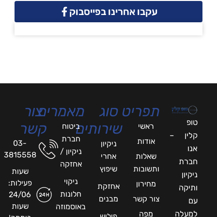
עקבו אחרינו בפייסבוק
תפריט
סוג
מאמרים
צור
טופ
שירותים
קשר
ראשי
ביטוח
קלין –
חברת
אודות
03-
ניקיון
אנו
ניקיון /
3815558
שאלות
אחרי
חברת
אחזקה
ותשובות
שיפוץ
שעות
ניקיון
ניקוי
פעילות:
מחירון
אחזקת
ותיקה
חלונות
24/06
צור קשר
מבנים
עם
שעות
באוסמוזה
למעלה
מפה
פוליש