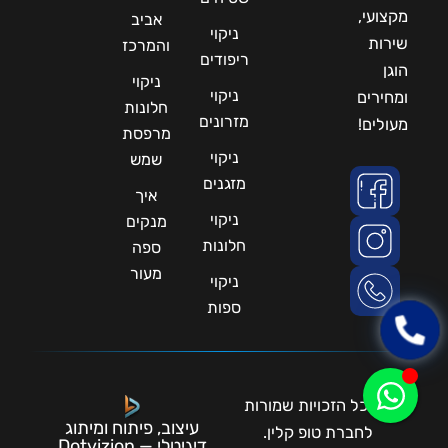
מקצועי,
אביב
ניקוי
שירות
והמרכז
ריפודים
הוגן
ניקוי
ניקוי
ומחירים
חלונות
מזרונים
מעולים!
מרפסת
ניקוי
שמש
מזגנים
איך
ניקוי
מנקים
חלונות
ספה
מעור
ניקוי
ספות
Ⓒ כל הזכויות שמורות
עיצוב, פיתוח ומיתוג
לחברת טופ קלין.
דיגיטלי — Dotvizion