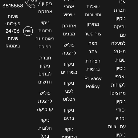
אנו
ניקיון /
3815558
שאלות
אחרי
חברת
אחזקה
ותשובות
שיפוץ
שעות
ניקיון
ניקוי
פעילות:
מחירון
אחזקת
ותיקה
חלונות
24/06
צור קשר
מבנים
עם
שעות
באוסמוזה
למעלה
מפה
פוליש
ביממה!
הפוכה
אתר
מ-20
לרצפה
חברת
שנות
הצהרת
ניקיון
ניקיון
ניסיון
נגישות
משרדים
לבתים
ואלפי
Privacy
חדשים
ניקיון
לקוחות
Policy
לפני
פוליש
מרוצים!
אכלוס
לרצפת
ניקיון
קרמיקה
יסודי
ניקיון
ומהיר
בתים
ניקוי
עם צוות
חלונות
ניקוי
ניקיון
בתל
שטיחים