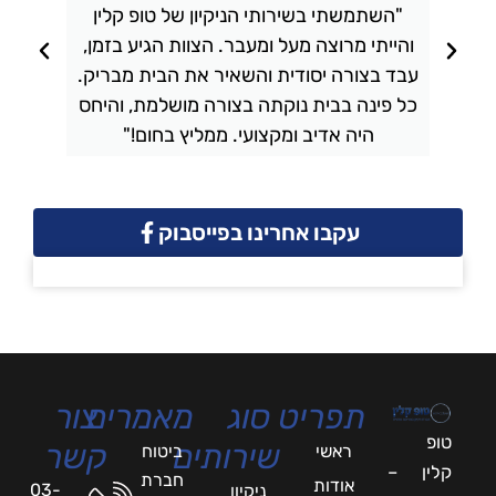
"השתמשתי בשירותי הניקיון של טופ קלין
והייתי מרוצה מעל ומעבר. הצוות הגיע בזמן,
ו
עבד בצורה יסודית והשאיר את הבית מבריק.
כל פינה בבית נוקתה בצורה מושלמת, והיחס
ה
היה אדיב ומקצועי. ממליץ בחום!"
עקבו אחרינו בפייסבוק
תפריט
סוג
מאמרים
צור
טופ
שירותים
קשר
ראשי
ביטוח
קלין –
חברת
אודות
03-
ניקיון