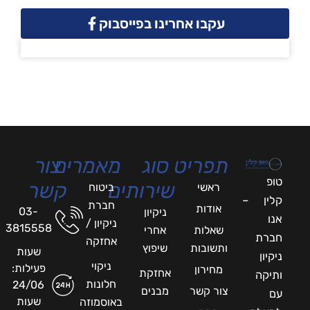
עקבו אחרינו בפייסבוק
תפריט
סוג
מאמרים
צור
טופ
שירותים
קשר
ראשי
ביטוח
קלין –
חברת
אודות
03-
ניקיון
אנו
ניקיון /
3815558
שאלות
אחרי
חברת
אחזקה
ותשובות
שיפוץ
שעות
ניקיון
ניקוי
פעילות:
מחירון
אחזקת
ותיקה
חלונות
24/06
צור קשר
מבנים
עם
שעות
באוסמוזה