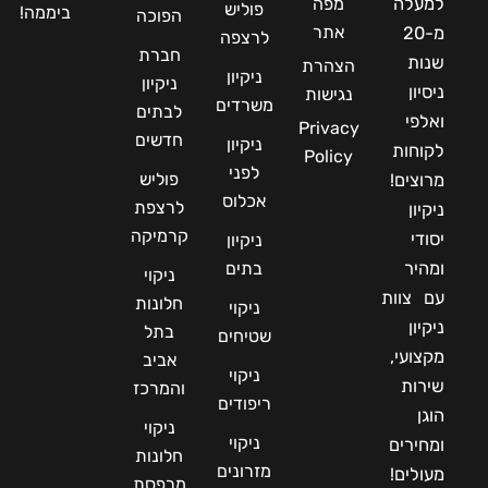
למעלה
מפה
פוליש
ביממה!
הפוכה
אתר
מ-20
לרצפה
חברת
שנות
הצהרת
ניקיון
ניקיון
ניסיון
נגישות
משרדים
לבתים
ואלפי
Privacy
חדשים
ניקיון
לקוחות
Policy
לפני
פוליש
מרוצים!
אכלוס
לרצפת
ניקיון
קרמיקה
יסודי
ניקיון
ומהיר
בתים
ניקוי
עם צוות
חלונות
ניקוי
ניקיון
בתל
שטיחים
מקצועי,
אביב
ניקוי
שירות
והמרכז
ריפודים
הוגן
ניקוי
ניקוי
ומחירים
חלונות
מזרונים
מעולים!
מרפסת