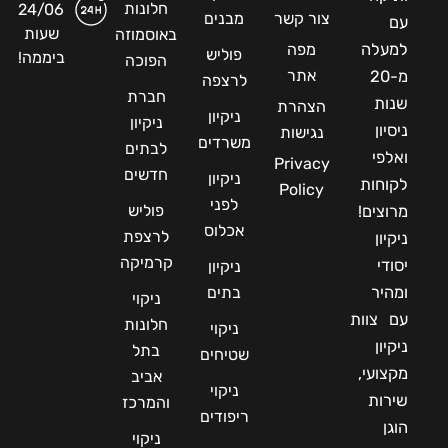
חלונות
24/06
צור קשר
מבנים
עם
שעות
באוסמוזה
למעלה
מפה
פוליש
ביממה!
הפוכה
אתר
מ-20
לרצפה
חברת
שנות
הצהרת
ניקיון
ניקיון
ניסיון
נגישות
משרדים
לבתים
ואלפי
Privacy
חדשים
ניקיון
לקוחות
Policy
לפני
פוליש
מרוצים!
אכלוס
לרצפת
ניקיון
קרמיקה
יסודי
ניקיון
ומהיר
בתים
ניקוי
עם צוות
חלונות
ניקוי
ניקיון
בתל
שטיחים
מקצועי,
אביב
ניקוי
שירות
והמרכז
ריפודים
הוגן
ניקוי