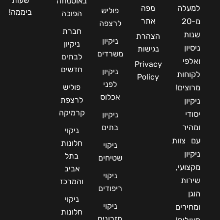
שעות
באוסמוזה
למעלה
מפה
פוליש
ביממה!
הפוכה
אתר
מ-20
לרצפה
חברת
שנות
הצהרת
ניקיון
ניקיון
ניסיון
נגישות
משרדים
לבתים
ואלפי
Privacy
חדשים
ניקיון
לקוחות
Policy
לפני
פוליש
מרוצים!
אכלוס
לרצפת
ניקיון
קרמיקה
יסודי
ניקיון
ומהיר
בתים
ניקוי
עם צוות
חלונות
ניקוי
ניקיון
בתל
שטיחים
מקצועי,
אביב
ניקוי
שירות
והמרכז
ריפודים
הוגן
ניקוי
ניקוי
ומחירים
חלונות
מזרונים